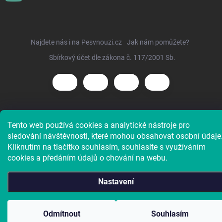
Najdete nás i na Pesvnouzi.cz
Jak nám pomůžete?
Sbírkový účet dle zákona č. 117/2001 Sb.
Copyright 2026
Voříškov e-shop
. Všechna práva vyhrazena.
Tento web používá cookies a analytické nástroje pro
sledování návštěvnosti, které mohou obsahovat osobní údaje
Kliknutím na tlačítko souhlasím, souhlasíte s využíváním
cookies a předáním údajů o chování na webu.
Nastavení
Charitativní e-shop útulku. Doba dodání většiny zboží je 4 až
Odmítnout
Souhlasím
5 pracovních dní.