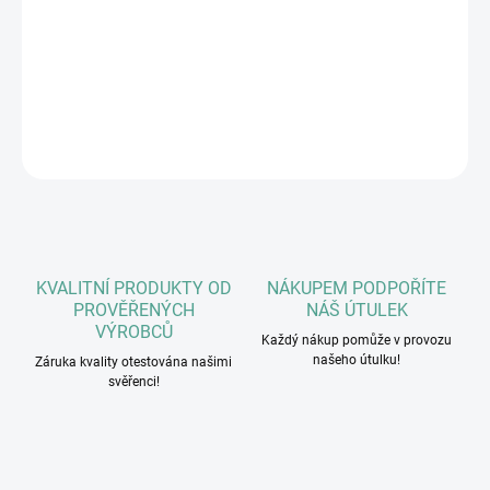
Chutné a snadno stravitelné krmivo
DETAILNÍ INFORMACE
ZEPTAT SE
HLÍDAT
KVALITNÍ PRODUKTY OD
NÁKUPEM PODPOŘÍTE
PROVĚŘENÝCH
NÁŠ ÚTULEK
VÝROBCŮ
Každý nákup pomůže v provozu
našeho útulku!
Záruka kvality otestována našimi
svěřenci!