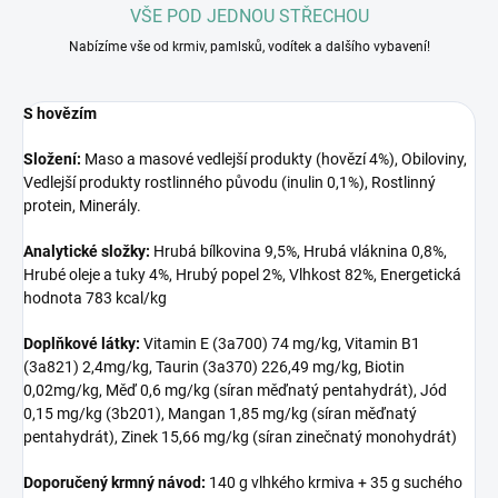
VŠE POD JEDNOU STŘECHOU
Nabízíme vše od krmiv, pamlsků, vodítek a dalšího vybavení!
S hovězím
Složení:
Maso a masové vedlejší produkty (hovězí 4%), Obiloviny,
Vedlejší produkty rostlinného původu (inulin 0,1%), Rostlinný
protein, Minerály.
Analytické složky:
Hrubá bílkovina 9,5%, Hrubá vláknina 0,8%,
Hrubé oleje a tuky 4%, Hrubý popel 2%, Vlhkost 82%, Energetická
hodnota 783 kcal/kg
Doplňkové látky:
Vitamin E (3a700) 74 mg/kg, Vitamin B1
(3a821) 2,4mg/kg, Taurin (3a370) 226,49 mg/kg, Biotin
0,02mg/kg, Měď 0,6 mg/kg (síran měďnatý pentahydrát), Jód
0,15 mg/kg (3b201), Mangan 1,85 mg/kg (síran měďnatý
pentahydrát), Zinek 15,66 mg/kg (síran zinečnatý monohydrát)
Doporučený k
rmný návod:
140 g vlhkého krmiva + 35 g suchého