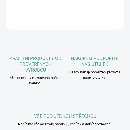
DETAILNÍ INFORMACE
ZEPTAT SE
HLÍDAT
KVALITNÍ PRODUKTY OD
NÁKUPEM PODPOŘÍTE
PROVĚŘENÝCH
NÁŠ ÚTULEK
VÝROBCŮ
Každý nákup pomůže v provozu
našeho útulku!
Záruka kvality otestována našimi
svěřenci!
VŠE POD JEDNOU STŘECHOU
Nabízíme vše od krmiv, pamlsků, vodítek a dalšího vybavení!