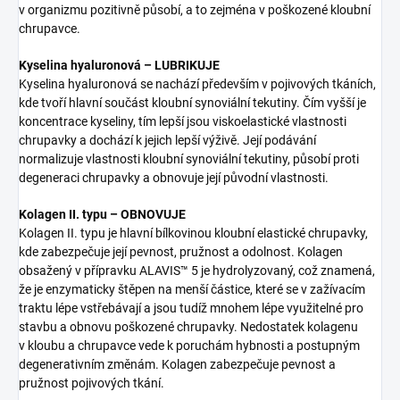
v organizmu pozitivně působí, a to zejména v poškozené kloubní
chrupavce.
Kyselina hyaluronová – LUBRIKUJE
Kyselina hyaluronová se nachází především v pojivových tkáních,
kde tvoří hlavní součást kloubní synoviální tekutiny. Čím vyšší je
koncentrace kyseliny, tím lepší jsou viskoelastické vlastnosti
chrupavky a dochází k jejich lepší výživě. Její podávání
normalizuje vlastnosti kloubní synoviální tekutiny, působí proti
degeneraci chrupavky a obnovuje její původní vlastnosti.
Kolagen II. typu – OBNOVUJE
Kolagen II. typu je hlavní bílkovinou kloubní elastické chrupavky,
kde zabezpečuje její pevnost, pružnost a odolnost. Kolagen
obsažený v přípravku ALAVIS™ 5 je hydrolyzovaný, což znamená,
že je enzymaticky štěpen na menší částice, které se v zažívacím
traktu lépe vstřebávají a jsou tudíž mnohem lépe využitelné pro
stavbu a obnovu poškozené chrupavky. Nedostatek kolagenu
v kloubu a chrupavce vede k poruchám hybnosti a postupným
degenerativním změnám. Kolagen zabezpečuje pevnost a
pružnost pojivových tkání.