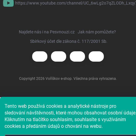
https://www.youtube.com/channel/UC_6wLg2o7qZLODh_Lxqy
Najdete nás i na Pesvnouzi.cz
Jak nám pomůžete?
Sbírkový účet dle zákona č. 117/2001 Sb.
Copyright 2026
Voříškov e-shop
. Všechna práva vyhrazena.
Tento web používá cookies a analytické nástroje pro
sledování návštěvnosti, které mohou obsahovat osobní údaje
Kliknutím na tlačítko souhlasím, souhlasíte s využíváním
cookies a předáním údajů o chování na webu.