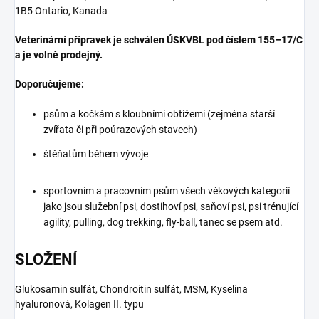
1B5 Ontario, Kanada
Veterinární přípravek je schválen ÚSKVBL pod číslem 155–17/C
a je volně prodejný.
Doporučujeme:
psům a kočkám s kloubními obtížemi (zejména starší
zvířata či při poúrazových stavech)
štěňatům během vývoje
sportovním a pracovním psům všech věkových kategorií
jako jsou služební psi, dostihoví psi, saňoví psi, psi trénující
agility, pulling, dog trekking, fly-ball, tanec se psem atd.
SLOŽENÍ
Glukosamin sulfát, Chondroitin sulfát, MSM, Kyselina
hyaluronová, Kolagen II. typu