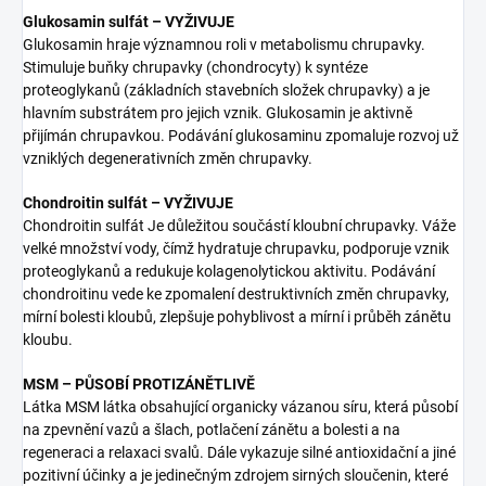
Glukosamin sulfát – VYŽIVUJE
Glukosamin hraje významnou roli v metabolismu chrupavky.
Stimuluje buňky chrupavky (chondrocyty) k syntéze
proteoglykanů (základních stavebních složek chrupavky) a je
hlavním substrátem pro jejich vznik. Glukosamin je aktivně
přijímán chrupavkou. Podávání glukosaminu zpomaluje rozvoj už
vzniklých degenerativních změn chrupavky.
Chondroitin sulfát – VYŽIVUJE
Chondroitin sulfát Je důležitou součástí kloubní chrupavky. Váže
velké množství vody, čímž hydratuje chrupavku, podporuje vznik
proteoglykanů a redukuje kolagenolytickou aktivitu. Podávání
chondroitinu vede ke zpomalení destruktivních změn chrupavky,
mírní bolesti kloubů, zlepšuje pohyblivost a mírní i průběh zánětu
kloubu.
MSM – PŮSOBÍ PROTIZÁNĚTLIVĚ
Látka MSM látka obsahující organicky vázanou síru, která působí
na zpevnění vazů a šlach, potlačení zánětu a bolesti a na
regeneraci a relaxaci svalů. Dále vykazuje silné antioxidační a jiné
pozitivní účinky a je jedinečným zdrojem sirných sloučenin, které