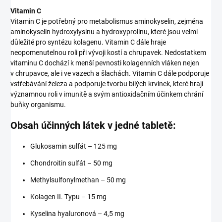
Vitamin C
Vitamin C je potřebný pro metabolismus aminokyselin, zejména
aminokyselin hydroxylysinu a hydroxyprolinu, které jsou velmi
důležité pro syntézu kolagenu. Vitamin C dále hraje
neopomenutelnou roli při vývoji kostí a chrupavek. Nedostatkem
vitaminu C dochází k menší pevnosti kolagenních vláken nejen
v chrupavce, ale i ve vazech a šlachách. Vitamin C dále podporuje
vstřebávání železa a podporuje tvorbu bílých krvinek, které hrají
významnou roli v imunitě a svým antioxidačním účinkem chrání
buňky organismu.
Obsah účinných látek v jedné tabletě:
Glukosamin sulfát – 125 mg
Chondroitin sulfát – 50 mg
Methylsulfonyl­methan – 50 mg
Kolagen II. Typu – 15 mg
Kyselina hyaluronová – 4,5 mg