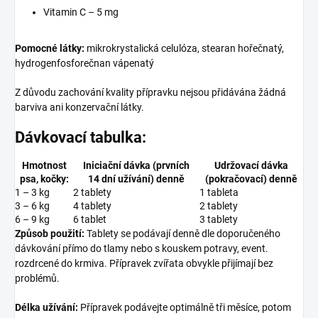
Vitamin C – 5 mg
Pomocné látky:
mikrokrystalická celulóza, stearan hořečnatý,
hydrogenfosforečnan vápenatý
Z důvodu zachování kvality přípravku nejsou přidávána žádná
barviva ani konzervační látky.
Dávkovací tabulka:
Hmotnost
Iniciační dávka (prvních
Udržovací dávka
psa, kočky:
14 dní užívání) denně
(pokračovací) denně
1 – 3 kg
2 tablety
1 tableta
3 – 6 kg
4 tablety
2 tablety
6 – 9 kg
6 tablet
3 tablety
Způsob použití:
Tablety se podávají denně dle doporučeného
dávkování přímo do tlamy nebo s kouskem potravy, event.
rozdrcené do krmiva. Přípravek zvířata obvykle přijímají bez
problémů.
Délka užívání:
Přípravek podávejte optimálně tři měsíce, potom