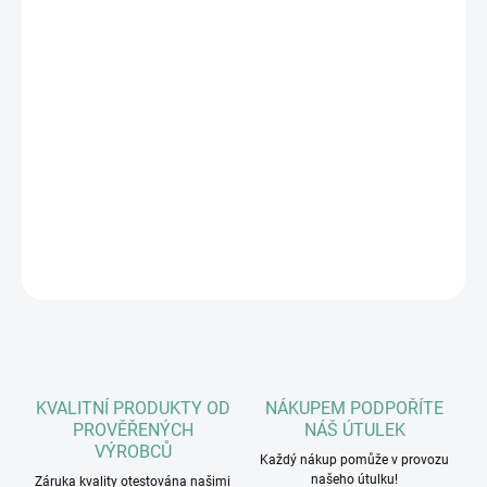
Komplexní kloubní výživa pro psy malých plemen a kočky
Vhodný pro preventivní podávání i při kloubních obtížích.
Obsahuje všechny důležité látky, které se běžně vyskytují v
kloubech, pojivových tkáních a chrupavce a umožňuje tak
komplexní péči o pohybový aparát.
Velikost balení: 90 tablet
DETAILNÍ INFORMACE
ZEPTAT SE
HLÍDAT
KVALITNÍ PRODUKTY OD
NÁKUPEM PODPOŘÍTE
PROVĚŘENÝCH
NÁŠ ÚTULEK
VÝROBCŮ
Každý nákup pomůže v provozu
našeho útulku!
Záruka kvality otestována našimi