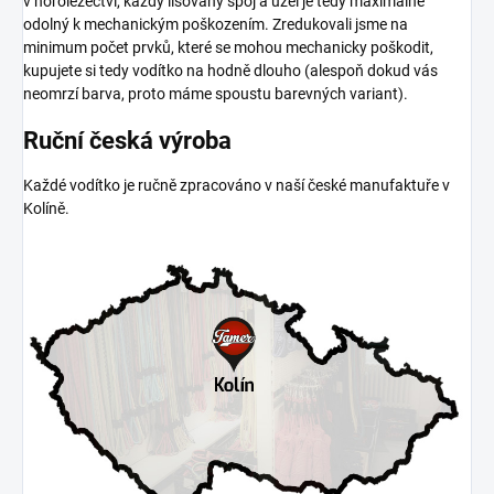
v horolezectví, každý lisovaný spoj a uzel je tedy maximálně
odolný k mechanickým poškozením. Zredukovali jsme na
minimum počet prvků, které se mohou mechanicky poškodit,
kupujete si tedy vodítko na hodně dlouho (alespoň dokud vás
neomrzí barva, proto máme spoustu barevných variant).
Ruční česká výroba
Každé vodítko je ručně zpracováno v naší české manufaktuře v
Kolíně.