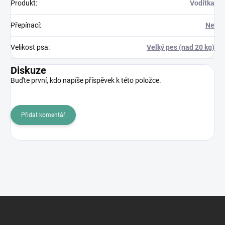
Produkt
:
Vodítka
Přepínací
:
Ne
Velikost psa
:
Velký pes (nad 20 kg)
Diskuze
Buďte první, kdo napíše příspěvek k této položce.
Přidat komentář
Z
á
p