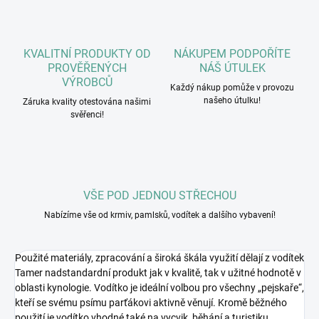
KVALITNÍ PRODUKTY OD
NÁKUPEM PODPOŘÍTE
PROVĚŘENÝCH
NÁŠ ÚTULEK
VÝROBCŮ
Každý nákup pomůže v provozu
našeho útulku!
Záruka kvality otestována našimi
svěřenci!
VŠE POD JEDNOU STŘECHOU
Nabízíme vše od krmiv, pamlsků, vodítek a dalšího vybavení!
Použité materiály, zpracování a široká škála využití dělají z vodítek
Tamer nadstandardní produkt jak v kvalitě, tak v užitné hodnotě v
oblasti kynologie. Vodítko je ideální volbou pro všechny „pejskaře“,
kteří se svému psímu parťákovi aktivně věnují. Kromě běžného
použití je vodítko vhodné také na vycvik, běhání a turistiku.