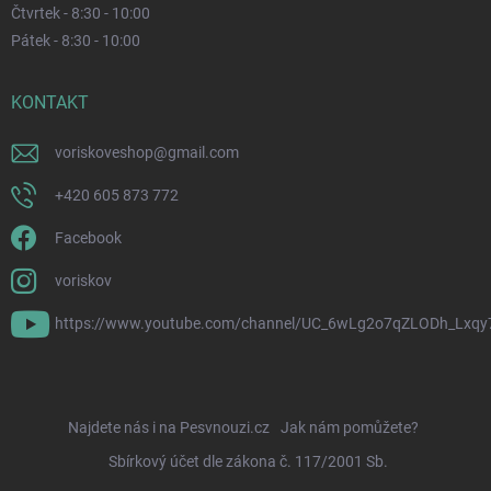
Čtvrtek - 8:30 - 10:00
Pátek - 8:30 - 10:00
KONTAKT
voriskoveshop
@
gmail.com
+420 605 873 772
Facebook
voriskov
https://www.youtube.com/channel/UC_6wLg2o7qZLODh_Lxqy
Najdete nás i na Pesvnouzi.cz
Jak nám pomůžete?
Sbírkový účet dle zákona č. 117/2001 Sb.